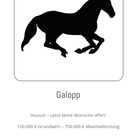
Galopp
Huuuiii – Lässt keine Wünsche offen!
150.000 € Grundwert – 750.000 € Maximalleistung