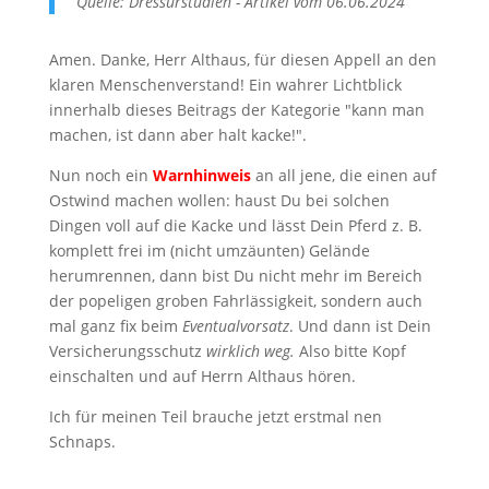
Quelle: Dressurstudien - Artikel vom 06.06.2024
Amen. Danke, Herr Althaus, für diesen Appell an den
klaren Menschenverstand! Ein wahrer Lichtblick
innerhalb dieses Beitrags der Kategorie "kann man
machen, ist dann aber halt kacke!".
Nun noch ein
Warnhinweis
an all jene, die einen auf
Ostwind machen wollen: haust Du bei solchen
Dingen voll auf die Kacke und lässt Dein Pferd z. B.
komplett frei im (nicht umzäunten) Gelände
herumrennen, dann bist Du nicht mehr im Bereich
der popeligen groben Fahrlässigkeit, sondern auch
mal ganz fix beim
Eventualvorsatz
. Und dann ist Dein
Versicherungsschutz
wirklich weg.
Also bitte Kopf
einschalten und auf Herrn Althaus hören.
Ich für meinen Teil brauche jetzt erstmal nen
Schnaps.