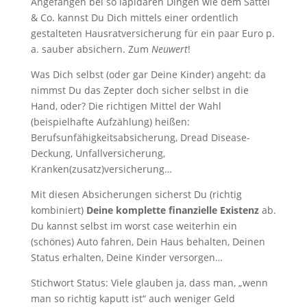
Angefangen bei so lapidaren Dingen wie dem Sattel
& Co. kannst Du Dich mittels einer ordentlich
gestalteten Hausratversicherung für ein paar Euro p.
a. sauber absichern. Zum
Neuwert
!
Was Dich selbst (oder gar Deine Kinder) angeht: da
nimmst Du das Zepter doch sicher selbst in die
Hand, oder? Die richtigen Mittel der Wahl
(beispielhafte Aufzählung) heißen:
Berufsunfähigkeitsabsicherung, Dread Disease-
Deckung, Unfallversicherung,
Kranken(zusatz)versicherung…
Mit diesen Absicherungen sicherst Du (richtig
kombiniert)
Deine komplette finanzielle Existenz
ab.
Du kannst selbst im worst case weiterhin ein
(schönes) Auto fahren, Dein Haus behalten, Deinen
Status erhalten, Deine Kinder versorgen…
Stichwort Status: Viele glauben ja, dass man, „wenn
man so richtig kaputt ist“ auch weniger Geld